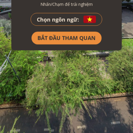
Nhấn/Chạm để trải nghiệm
Chọn ngôn ngữ
:
BẮT ĐẦU THAM QUAN