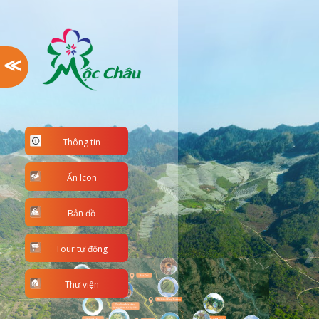
≫
Thông tin
Ẩn Icon
Bản đồ
Tour tự động
Thư viện